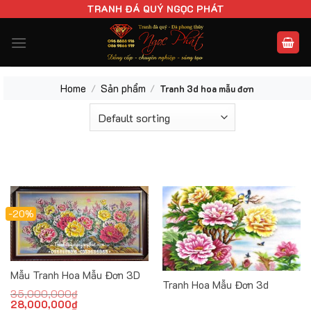
Chuyển
TRANH ĐÁ QUÝ NGỌC PHÁT
đến
nội
dung
Home
Sản phẩm
/
/
Tranh 3d hoa mẫu đơn
-20%
Mẫu Tranh Hoa Mẫu Đơn 3D
Tranh Hoa Mẫu Đơn 3d
35,000,000
₫
Original
28,000,000
₫
Current