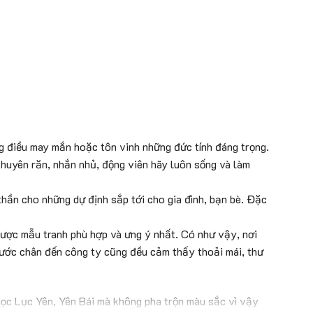
g điều may mắn hoặc tôn vinh những đức tính đáng trọng.
khuyên răn, nhắn nhủ, động viên hãy luôn sống và làm
 thần cho những dự định sắp tới cho gia đình, bạn bè. Đặc
được mẫu tranh phù hợp và ưng ý nhất. Có như vậy, nơi
bước chân đến công ty cũng đều cảm thấy thoải mái, thư
gọc Lục Yên, Yên Bái mà không pha trộn màu sắc vì vậy