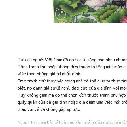
Từ xưa người Việt Nam đã có tục lệ tặng cho nhau những
Tặng tranh thư pháp không đơn thuần là tặng một món quà
việc theo những giá trị nhất định.
Treo tranh chữ thư pháp trong nhà có thể giúp ta thức tỉ
biệt, nó đánh giá sự lễ nghi, đạo đức của gia đình với mọ
Tùy không gian mà có thể chọn kích thước tranh phù hợp
quây quần của cả gia đình hoặc địa điểm làm việc mới tr
thái, vui vẻ và không gặp áp lực.
Ngọc Phát cam kết tất cả các sản phẩm đều được làm từ 