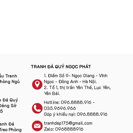
TRANH ĐÁ QUÝ NGỌC PHÁT
1.
Điếm Số 9- Ngọc Giang - Vĩnh
u Tranh
Ngọc - Đông Anh - Hà Nội
.
Phòng Ngủ
2.
Tổ 1, thị trấn Yên Thế, Lục Yên,
Yên Bái
.
h Đá Quý
Hotline:
096.8888.916
-
Đáng Sở
035.9696.966
25
Góp ý khiếu nại:
096.8888.916
tranhdep175@gmail.com
anh Đá
Zalo: 0968888916
Treo Phòng