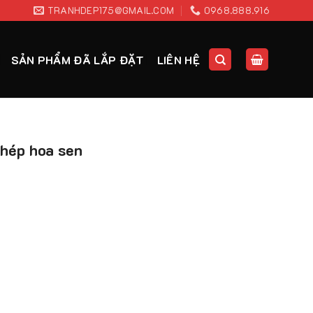
TRANHDEP175@GMAIL.COM
0968.888.916
SẢN PHẨM ĐÃ LẮP ĐẶT
LIÊN HỆ
chép hoa sen