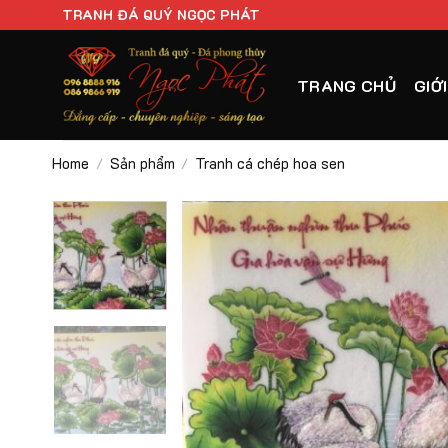
Chuyển
TRANH ĐÁ QUÝ NGỌC PHÁT
đến
nội
TRANG CHỦ
GIỚ
dung
Home
Sản phẩm
Tranh cá chép hoa sen
/
/