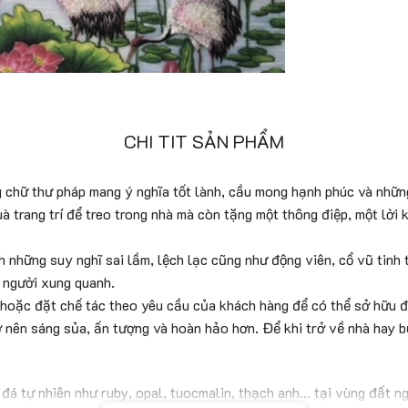
CHI TIT SẢN PHẨM
 chữ thư pháp mang ý nghĩa tốt lành, cầu mong hạnh phúc và nhữn
 trang trí để treo trong nhà mà còn tặng một thông điệp, một lời 
nh những suy nghĩ sai lầm, lệch lạc cũng như động viên, cổ vũ tinh
i người xung quanh.
 hoặc đặt chế tác theo yêu cầu của khách hàng để có thể sở hữu 
ở nên sáng sủa, ấn tượng và hoàn hảo hơn. Để khi trở về nhà hay 
đá tự nhiên như ruby, opal, tuocmalin, thạch anh… tại vùng đất n