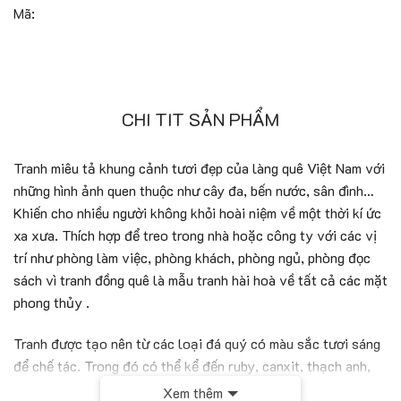
Mã:
CHI TIT SẢN PHẨM
Tranh miêu tả khung cảnh tươi đẹp của làng quê Việt Nam với
những hình ảnh quen thuộc như cây đa, bến nước, sân đình…
Khiến cho nhiều người không khỏi hoài niệm về một thời kí ức
xa xưa. Thích hợp để treo trong nhà hoặc công ty với các vị
trí như phòng làm việc, phòng khách, phòng ngủ, phòng đọc
sách vì tranh đồng quê là mẫu tranh hài hoà về tất cả các mặt
phong thủy .
Tranh được tạo nên từ các loại đá quý có màu sắc tươi sáng
để chế tác. Trong đó có thể kể đến ruby, canxit, thạch anh,
khổng tước, saphire, garnet, opal,…. Các loại đá hoà vào
Xem thêm