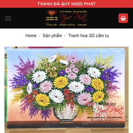
Chuyển
TRANH ĐÁ QUÝ NGỌC PHÁT
đến
nội
dung
Home
Sản phẩm
Tranh hoa 3D cắm lọ
/
/