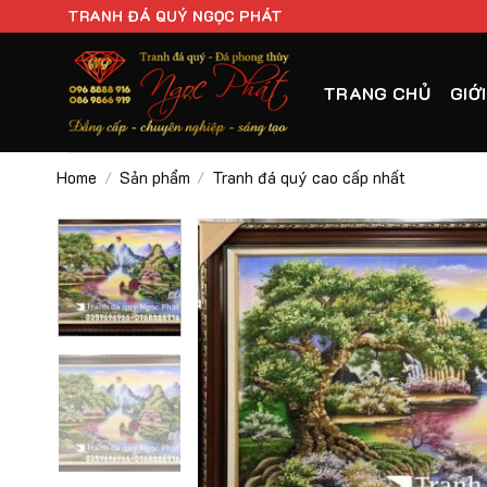
Chuyển
TRANH ĐÁ QUÝ NGỌC PHÁT
đến
nội
TRANG CHỦ
GIỚ
dung
Home
Sản phẩm
Tranh đá quý cao cấp nhất
/
/