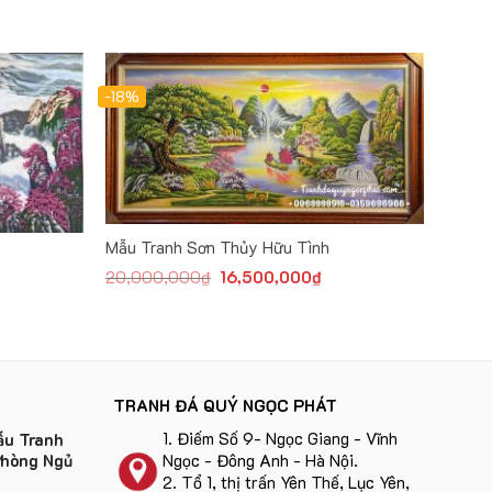
-18%
Mẫu Tranh Sơn Thủy Hữu Tình
Original
Current
20,000,000
₫
16,500,000
₫
price
price
was:
is:
20,000,000₫.
16,500,000₫.
TRANH ĐÁ QUÝ NGỌC PHÁT
1.
Điếm Số 9- Ngọc Giang - Vĩnh
u Tranh
Ngọc - Đông Anh - Hà Nội
.
Phòng Ngủ
2.
Tổ 1, thị trấn Yên Thế, Lục Yên,