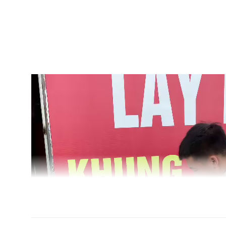
Trình
chơi
Video