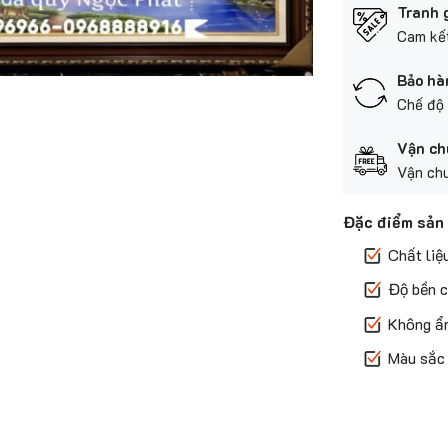
Tranh 
Cam kết
Bảo hà
Chế độ 
Vận ch
Vận chu
Đặc điểm sản
Chất liệ
Độ bền c
Không ẩ
Màu sắc 