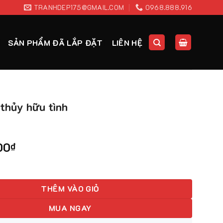
TRANHDEP175@GMAIL.COM
0968.888.916
SẢN PHẨM ĐÃ LẮP ĐẶT
LIÊN HỆ
thủy hữu tình
00
₫
 hữu tình quantity
THÊM VÀO GIỎ
MUA NGAY