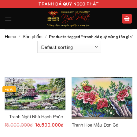
Chuyển
TRANH ĐÁ QUÝ NGỌC PHÁT
đến
nội
dung
Home
Sản phẩm
/
/
Products tagged “tranh đá quý mừng tân gia”
-8%
Tranh Ngôi Nhà Hạnh Phúc
Tranh Hoa Mẫu Đơn 3d
18,000,000
₫
Original
16,500,000
₫
Current
price
price
was:
is:
18,000,000₫.
16,500,000₫.