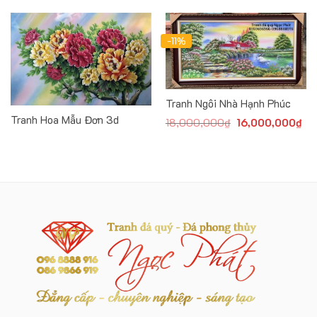
-11%
Tranh Ngôi Nhà Hạnh Phúc
Tranh Hoa Mẫu Đơn 3d
18,000,000
₫
Original
16,000,000
₫
Cur
price
pri
was:
is:
18,000,000₫.
16,