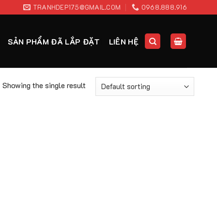
TRANHDEP175@GMAIL.COM
0968.888.916
SẢN PHẨM ĐÃ LẮP ĐẶT
LIÊN HỆ
Showing the single result