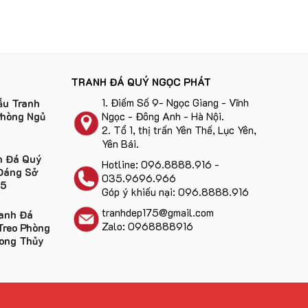
TRANH ĐÁ QUÝ NGỌC PHÁT
1.
Điếm Số 9- Ngọc Giang - Vĩnh
u Tranh
Ngọc - Đông Anh - Hà Nội
.
Phòng Ngủ
2.
Tổ 1, thị trấn Yên Thế, Lục Yên,
Yên Bái
.
h Đá Quý
Hotline:
096.8888.916
-
Đáng Sở
035.9696.966
25
Góp ý khiếu nại:
096.8888.916
tranhdep175@gmail.com
anh Đá
Zalo: 0968888916
Treo Phòng
ong Thủy