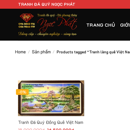
Chuyển
TRANH ĐÁ QUÝ NGỌC PHÁT
đến
nội
TRANG CHỦ
GIỚ
dung
Home
Sản phẩm
/
/
Products tagged “Tranh làng quê Việt N
-8%
Tranh Đá Quý Đồng Quê Việt Nam
Original
Current
18,000,000
₫
16,500,000
₫